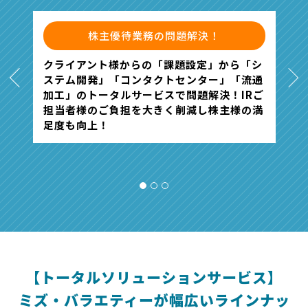
！
株主優待業務の問題解決！
組み
従
業ま
の
Previous
クライアント様からの「課題設定」から「シ
対
く
Next
ステム開発」「コンタクトセンター」「流通
から
入
加工」のトータルサービスで問題解決！IRご
をご
く
担当者様のご負担を大きく削減し株主様の満
コス
当
足度も向上！
念
1
2
3
【トータルソリューションサービス】
ミズ・バラエティーが幅広いラインナッ