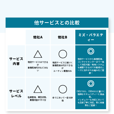
他サービスとの比較
ミズ・バラエテ
他社A
他社B
ィー
サービス
物流サービスから事務処理、
コンタクトセンターまで一括
物流サービスはできる
内容
物流サービスに紐づく
して対応可能！専用システム
が
事務処理は代行できる
も構築できるのでお客様のニ
事務処理代行などはな
が
ーズに合わせた仕組みをご提
い
ルーティン業務のみ
案！
サービス
ISO27001、ISO9001に基づく
強固なセキュリティーと高品
レベル
質。
在庫管理、梱包状態、
全てにおいて一定の評
イレギュラーな対応において
業務内容が不十分
価
も迅速丁寧に対応。常に改善
策をご提案！