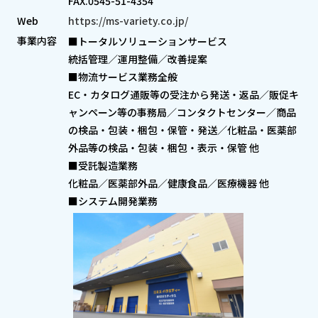
FAX.0545-51-4354
Web
https://ms-variety.co.jp/
事業内容
■トータルソリューションサービス
統括管理／運用整備／改善提案
■物流サービス業務全般
EC・カタログ通販等の受注から発送・返品／販促キ
ャンペーン等の事務局／コンタクトセンター／商品
の検品・包装・梱包・保管・発送／化粧品・医薬部
外品等の検品・包装・梱包・表示・保管 他
■受託製造業務
化粧品／医薬部外品／健康食品／医療機器 他
■システム開発業務